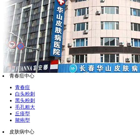
青春痘中心
青春痘
白头粉刺
黑头粉刺
毛孔粗大
丘疹型
脓疱型
皮肤病中心