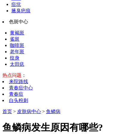
痘坑
腋臭疤痕
色斑中心
黄褐斑
雀斑
咖啡斑
老年斑
纹身
太田痣
热点问题
：
来院路线
青春痘中心
青春痘
白头粉刺
首页
>
皮肤病中心
>
鱼鳞病
鱼鳞病发生原因有哪些?