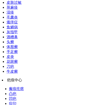
皮肤过敏
荨麻疹
湿疹
毛囊炎
瘙痒症
鱼鳞病
灰指甲
酒糟鼻
头癣
体股癣
手足癣
皮炎
花斑癣
刀疤
牛皮癣
疤痕中心
瘢痕疙瘩
凸疤
凹疤
痘印