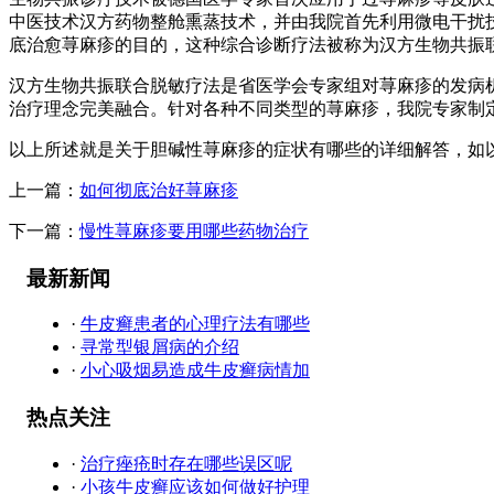
中医技术汉方药物整舱熏蒸技术，并由我院首先利用微电干扰
底治愈荨麻疹的目的，这种综合诊断疗法被称为汉方生物共振
汉方生物共振联合脱敏疗法是省医学会专家组对荨麻疹的发病
治疗理念完美融合。针对各种不同类型的荨麻疹，我院专家制
以上所述就是关于胆碱性荨麻疹的症状有哪些的详细解答，如
上一篇：
如何彻底治好荨麻疹
下一篇：
慢性荨麻疹要用哪些药物治疗
最新新闻
·
牛皮癣患者的心理疗法有哪些
·
寻常型银屑病的介绍
·
小心吸烟易造成牛皮癣病情加
热点关注
·
治疗痤疮时存在哪些误区呢
·
小孩牛皮癣应该如何做好护理