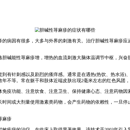
疹的病因有很多，大多与外界的刺激有关。治疗胆碱性荨麻疹应
略胆碱能性荨麻疹增，增热的血流刺激大脑体温调节中枢，兴奋
觉到有针刺感以及剧烈的瘙痒感。通常是在遇热(热饮、热水浴)
数年不等。常在躯干和肢体近端皮肤出现2毫米左右的红色风团
体免疫功能、注意饮食、注意卫生、保持健康心态、注意药物因
长时间或大剂量使用激素类药物，会产生药物的依赖性，一旦停
荨麻疹
敏疾病的治疗，在临床上取得显著效果。该技术于2003年引