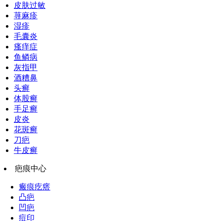
皮肤过敏
荨麻疹
湿疹
毛囊炎
瘙痒症
鱼鳞病
灰指甲
酒糟鼻
头癣
体股癣
手足癣
皮炎
花斑癣
刀疤
牛皮癣
疤痕中心
瘢痕疙瘩
凸疤
凹疤
痘印