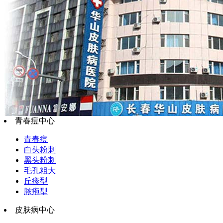
青春痘中心
青春痘
白头粉刺
黑头粉刺
毛孔粗大
丘疹型
脓疱型
皮肤病中心