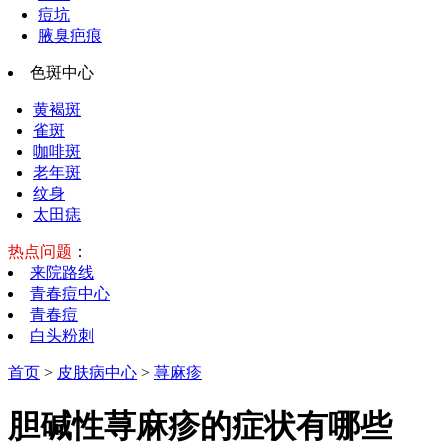
痘坑
腋臭疤痕
色斑中心
黄褐斑
雀斑
咖啡斑
老年斑
纹身
太田痣
热点问题
：
来院路线
青春痘中心
青春痘
白头粉刺
首页
>
皮肤病中心
>
荨麻疹
胆碱性荨麻疹的症状有哪些