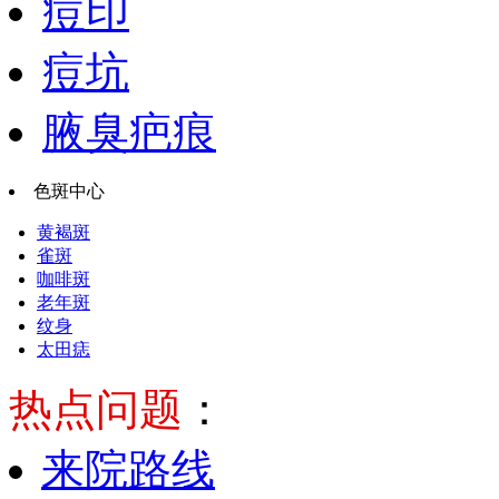
痘印
痘坑
腋臭疤痕
色斑中心
黄褐斑
雀斑
咖啡斑
老年斑
纹身
太田痣
热点问题
：
来院路线