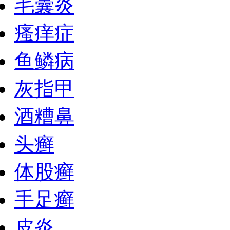
毛囊炎
瘙痒症
鱼鳞病
灰指甲
酒糟鼻
头癣
体股癣
手足癣
皮炎