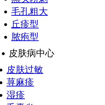
毛孔粗大
丘疹型
脓疱型
皮肤病中心
皮肤过敏
荨麻疹
湿疹