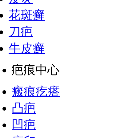
花斑癣
刀疤
牛皮癣
疤痕中心
瘢痕疙瘩
凸疤
凹疤