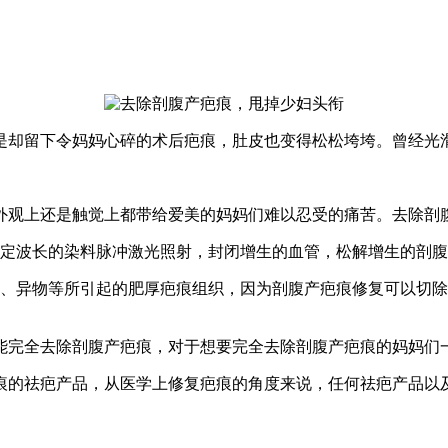
是却留下令妈妈心碎的术后疤痕，肚皮也变得松松垮垮。曾经光
外观上还是触觉上都带给爱美的妈妈们难以忍受的痛苦。去除剖
特定波长的染料脉冲激光照射，封闭增生的血管，松解增生的剖
染、异物等所引起的肥厚疤痕组织，因为剖腹产疤痕修复可以切
能完全去除剖腹产疤痕，对于想要完全去除剖腹产疤痕的妈妈们
痕的祛疤产品，从医学上修复疤痕的角度来说，任何祛疤产品以