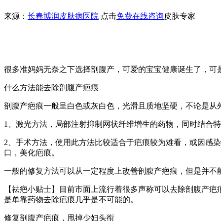
来源：
长春博润皮肤病医院
点击
免费在线咨询
皮肤专家
很多准妈妈无奈之下选择剖腹产，可爱的宝宝健康诞生了，可
什么方法能去除剖腹产疤痕
剖腹产疤痕一般呈白色或灰白色，光滑且质地坚硬，不论是从
1、激光方法，局部注射抑制网状纤维增生的药物，同时结合
2、手术方法，使用此方法比较适合于疤痕较为难看，或因感
口，美化疤痕。
一般的修复方法可以从一定程度上改善剖腹产疤痕，但是并不
【祛疤小贴士】目前市面上流行着很多声称可以去除剖腹产疤
是单靠药物去除疤痕几乎是不可能的。
修复剖腹产疤痕，甩掉少妇头衔