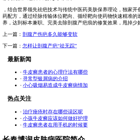
，结合世界领先祛疤技术与传统中医药美肤保养理论，独家开
药配方，通过经脉传输体位靶向、循经靶向使药物快速精准的
养，达到标本兼职、完美去除剖腹产疤痕的修复效果，甩掉少
上一篇：
剖腹产伤疤多久能够变软
下一篇：
怎样让剖腹产疤“祛无踪”
最新新闻
·
牛皮癣患者的心理疗法有哪些
·
寻常型银屑病的介绍
·
小心吸烟易造成牛皮癣病情加
热点关注
·
治疗痤疮时存在哪些误区呢
·
小孩牛皮癣应该如何做好护理
·
牛皮癣患者在用手机的时候要
长春博润皮肤病医院简介