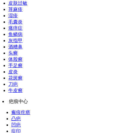
皮肤过敏
荨麻疹
湿疹
毛囊炎
瘙痒症
鱼鳞病
灰指甲
酒糟鼻
头癣
体股癣
手足癣
皮炎
花斑癣
刀疤
牛皮癣
疤痕中心
瘢痕疙瘩
凸疤
凹疤
痘印