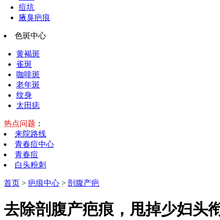
痘坑
腋臭疤痕
色斑中心
黄褐斑
雀斑
咖啡斑
老年斑
纹身
太田痣
热点问题
：
来院路线
青春痘中心
青春痘
白头粉刺
首页
>
疤痕中心
>
剖腹产疤
去除剖腹产疤痕，甩掉少妇头