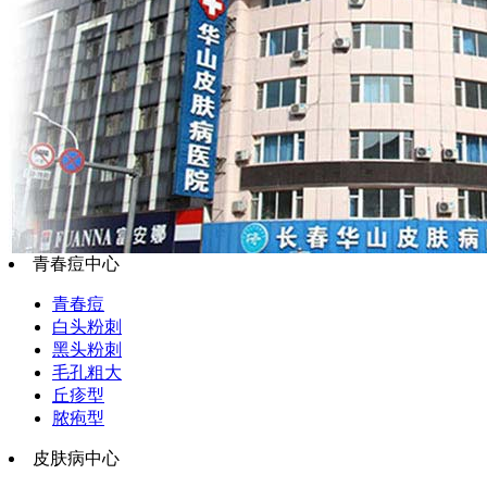
青春痘中心
青春痘
白头粉刺
黑头粉刺
毛孔粗大
丘疹型
脓疱型
皮肤病中心