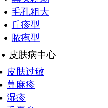
毛孔粗大
丘疹型
脓疱型
皮肤病中心
皮肤过敏
荨麻疹
湿疹