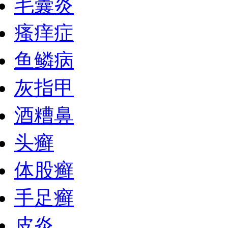
毛囊炎
瘙痒症
鱼鳞病
灰指甲
酒糟鼻
头癣
体股癣
手足癣
皮炎