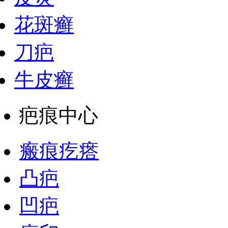
花斑癣
刀疤
牛皮癣
疤痕中心
瘢痕疙瘩
凸疤
凹疤