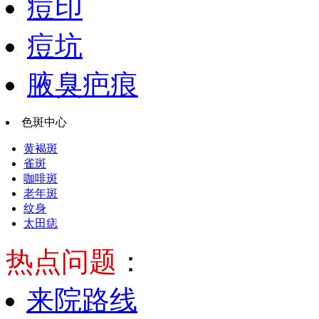
痘印
痘坑
腋臭疤痕
色斑中心
黄褐斑
雀斑
咖啡斑
老年斑
纹身
太田痣
热点问题
：
来院路线